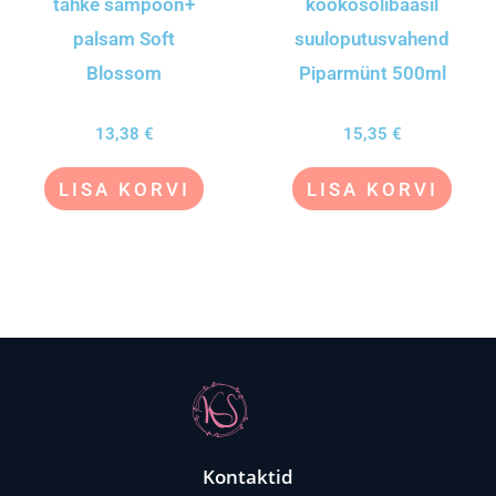
tahke šampoon+
kookosõlibaasil
palsam Soft
suuloputusvahend
Blossom
Piparmünt 500ml
13,38
€
15,35
€
LISA KORVI
LISA KORVI
Kontaktid