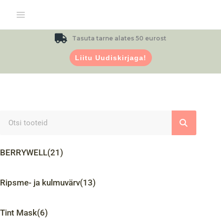
Skip
to
content
Tasuta tarne alates
50 eurost
Liitu Uudiskirjaga!
Search
BERRYWELL
(21)
Ripsme- ja kulmuvärv
(13)
Tint Mask
(6)