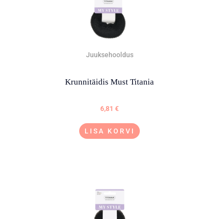
Juuksehooldus
Krunnitäidis Must Titania
6,81
€
LISA KORVI