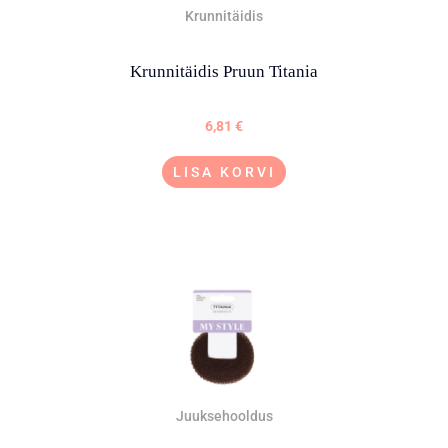
Krunnitäidis
Krunnitäidis Pruun Titania
6,81
€
LISA KORVI
Juuksehooldus