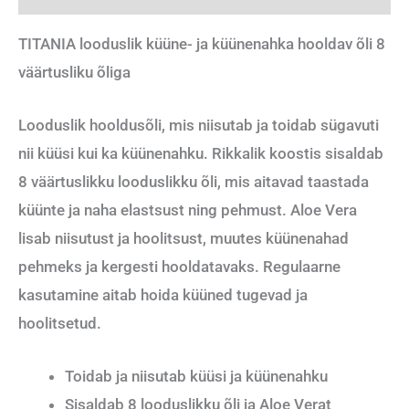
TITANIA looduslik küüne- ja küünenahka hooldav õli 8
väärtusliku õliga
Looduslik hooldusõli, mis niisutab ja toidab sügavuti
nii küüsi kui ka küünenahku. Rikkalik koostis sisaldab
8 väärtuslikku looduslikku õli, mis aitavad taastada
küünte ja naha elastsust ning pehmust. Aloe Vera
lisab niisutust ja hoolitsust, muutes küünenahad
pehmeks ja kergesti hooldatavaks. Regulaarne
kasutamine aitab hoida küüned tugevad ja
hoolitsetud.
Toidab ja niisutab küüsi ja küünenahku
Sisaldab 8 looduslikku õli ja Aloe Verat