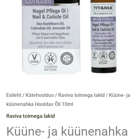
Esileht
/
Kätehooldus
/
Raviva toimega lakid
/ Küüne- ja
küünenahka Hooldav Õli 10ml
Raviva toimega lakid
Küüne- ja küünenahka