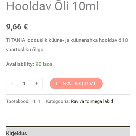
Hooldav Õli 10ml
9,66
€
TITANIA looduslik küüne- ja küünenahka hooldav õli 8
väärtusliku õliga
Availability:
90 laos
-
+
LISA KORVI
Tootekood:
1111
Kategooria:
Raviva toimega lakid
Kirjeldus